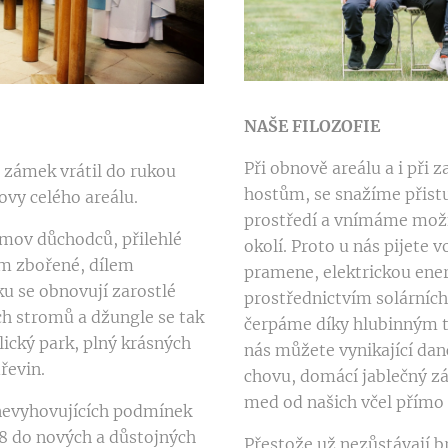
NAŠE FILOZOFIE
Při obnově areálu a i při 
i zámek vrátil do rukou
hostům, se snažíme přistu
novy celého areálu.
prostředí a vnímáme možn
mov důchodců, přilehlé
okolí. Proto u nás pijete 
m zbořené, dílem
pramene, elektrickou ene
u se obnovují zarostlé
prostřednictvím solárních
ch stromů a džungle se tak
čerpáme díky hlubinným 
ický park, plný krásných
nás můžete vynikající danč
řevin.
chovu, domácí jablečný zá
med od našich včel přímo
nevyhovujících podmínek
8 do nových a důstojných
Přestože už nezůstávají b