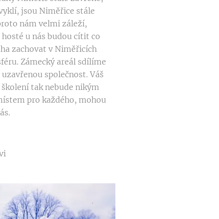
yklí, jsou Niměřice stále
roto nám velmi záleží,
e hosté u nás budou cítit co
ouha zachovat v Niměřicích
féru. Zámecký areál sdílíme
 uzavřenou společnost. Váš
í školení tak nebude nikým
 místem pro každého, mohou
ás.
vi