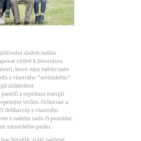
zajišťování služeb našim
povat citlivě k životnímu
osti, které nám nabízí naše
vodu z vlastního "artézského"
rgii získáváme
 panelů a tepelnou energii
tepelným vrtům. Ochutnat u
í delikatesy z vlastního
vin z našeho sadu či posnídat
 ze zámeckého parku.
rány Niměřic stálé zavřené,