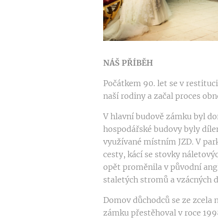
NÁŠ PŘÍBĚH
Počátkem 90. let se v restituc
naší rodiny a začal proces ob
V hlavní budově zámku byl do
hospodářské budovy byly díle
využívané místním JZD. V park
cesty, kácí se stovky náletový
opět proměnila v původní angl
staletých stromů a vzácných d
Domov důchodců se ze zcela 
zámku přestěhoval v roce 199