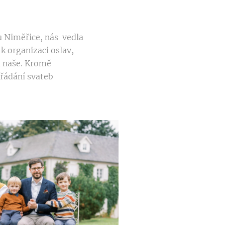
u Niměřice, nás vedla
k organizaci oslav,
a naše. Kromě
ořádání svateb