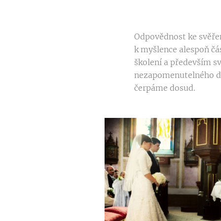
Odpovědnost ke svěřen
k myšlence alespoň čás
školení a především sv
nezapomenutelného dne
čerpáme dosud.