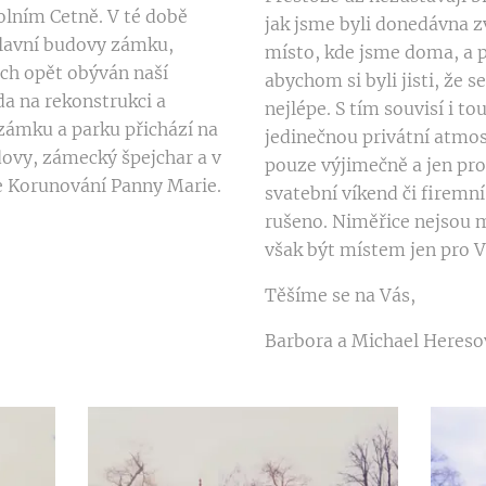
Dolním Cetně. V té době
jak jsme byli donedávna zv
hlavní budovy zámku,
místo, kde jsme doma, a p
tech opět obýván naší
abychom si byli jisti, že s
da na rekonstrukci a
nejlépe. S tím souvisí i t
zámku a parku přichází na
jedinečnou privátní atmos
ovy, zámecký špejchar a v
pouze výjimečně a jen pro
le Korunování Panny Marie.
svatební víkend či firemn
rušeno. Niměřice nejsou
však být místem jen pro V
Těšíme se na Vás,
Barbora a Michael Hereso