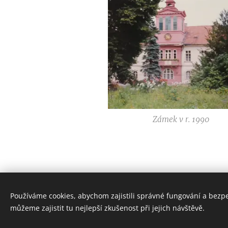
Zámek v r. 1990
Používáme cookies, abychom zajistili správné fungování a bezp
© 2025 Zámek Niměřice All Right
můžeme zajistit tu nejlepší zkušenost při jejich návštěvě.