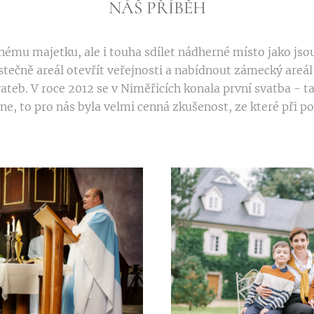
NÁŠ PŘÍBĚH
ému majetku, ale i touha sdílet nádherné místo jako jso
tečně areál otevřít veřejnosti a nabídnout zámecký areál 
ateb. V roce 2012 se v Niměřicích konala první svatba - t
, to pro nás byla velmi cenná zkušenost, ze které při p