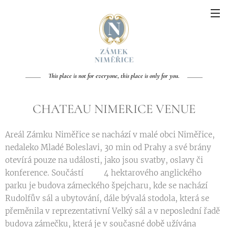
This place is not for everyone, this place is only for you.
CHATEAU NIMERICE VENUE
Areál Zámku Niměřice se nachází v malé obci Niměřice,
nedaleko Mladé Boleslavi, 30 min od Prahy a své brány
otevírá pouze na události, jako jsou svatby, oslavy či
konference. Součástí 4 hektarového anglického
parku je budova zámeckého špejcharu, kde se nachází
Rudolfův sál a ubytování, dále bývalá stodola, která se
přeměnila v reprezentativní Velký sál a v neposlední řadě
budova zámečku, která je v současné době užívána